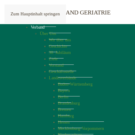
Zum Hauptinhalt springen
Verband
Über Uns
Wir über uns
Geschichte
30. Jubiläum
Ziele
Vorstand
Geschäftsstelle
Landesverbände
Baden-Württemberg
Bayern
Berlin
Brandenburg
Bremen
Hamburg
Hessen
Mecklenburg-Vorpommern
Niedersachsen