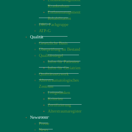
Krankenhaus
Entlassmanagement
Rehabilitation
DRG-Fachgruppe
ATP-G
Qualität
Gesetzliche Basis
Überprüfung im Bestand
Qualitätssiegel
Infos für Patienten
Infos für Geriatrien
Qualitätsnetzwerk
Alterstraumatologisches
Zentrum
Leitgedanken
Kriterien
Zertifizierung
Alterstraumaregister
Newsroom
Presse
News