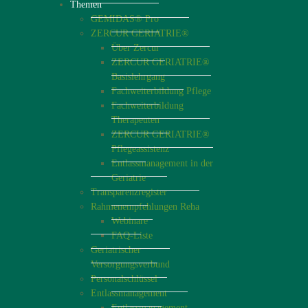
Themen
GEMIDAS® Pro
ZERCUR GERIATRIE®
Über Zercur
ZERCUR GERIATRIE®
Basislehrgang
Fachweiterbildung Pflege
Fachweiterbildung
Therapeuten
ZERCUR GERIATRIE®
Pflegeassistenz
Entlassmanagement in der
Geriatrie
Transparenzregister
Rahmenempfehlungen Reha
Webinare
FAQ-Liste
Geriatrischer
Versorgungsverbund
Personalschlüssel
Entlassmanagement
Entlassmanagement