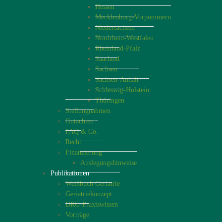
Hessen
Mecklenburg-Vorpommern
Niedersachsen
Nordrhein-Westfalen
Rheinland-Pfalz
Saarland
Sachsen
Sachsen-Anhalt
Schleswig-Holstein
Thüringen
Stellungnahmen
Gutachten
FAQ & Co.
Recht
Finanzierung
Auslegungshinweise
Publikationen
Weißbuch Geriatrie
Geriatriekonzept
DRG-Praxiswissen
Vorträge