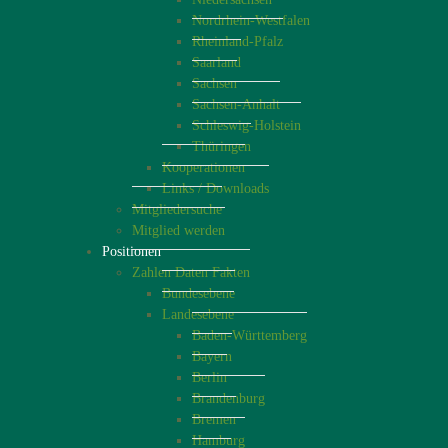
Nordrhein-Westfalen
Rheinland-Pfalz
Saarland
Sachsen
Sachsen-Anhalt
Schleswig-Holstein
Thüringen
Kooperationen
Links / Downloads
Mitgliedersuche
Mitglied werden
Positionen
Zahlen Daten Fakten
Bundesebene
Landesebene
Baden-Württemberg
Bayern
Berlin
Brandenburg
Bremen
Hamburg