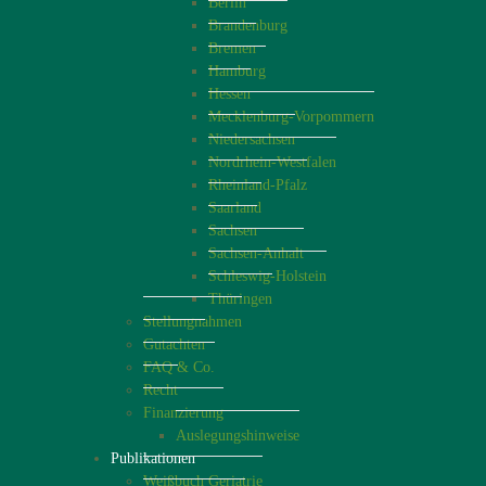
Berlin
Brandenburg
Bremen
Hamburg
Hessen
Mecklenburg-Vorpommern
Niedersachsen
Nordrhein-Westfalen
Rheinland-Pfalz
Saarland
Sachsen
Sachsen-Anhalt
Schleswig-Holstein
Thüringen
Stellungnahmen
Gutachten
FAQ & Co.
Recht
Finanzierung
Auslegungshinweise
Publikationen
Weißbuch Geriatrie