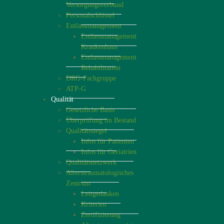
Versorgungsverbund
Personalschlüssel
Entlassmanagement
Entlassmanagement
Krankenhaus
Entlassmanagement
Rehabilitation
DRG-Fachgruppe
ATP-G
Qualität
Gesetzliche Basis
Überprüfung im Bestand
Qualitätssiegel
Infos für Patienten
Infos für Geriatrien
Qualitätsnetzwerk
Alterstraumatologisches
Zentrum
Leitgedanken
Kriterien
Zertifizierung