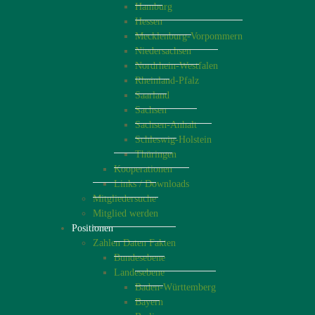
Hamburg
Hessen
Mecklenburg-Vorpommern
Niedersachsen
Nordrhein-Westfalen
Rheinland-Pfalz
Saarland
Sachsen
Sachsen-Anhalt
Schleswig-Holstein
Thüringen
Kooperationen
Links / Downloads
Mitgliedersuche
Mitglied werden
Positionen
Zahlen Daten Fakten
Bundesebene
Landesebene
Baden-Württemberg
Bayern