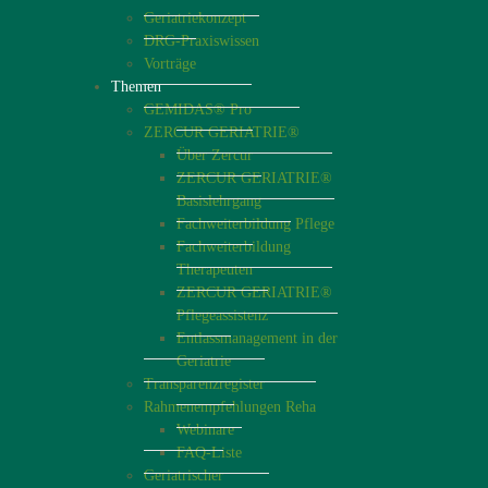
Geriatriekonzept
DRG-Praxiswissen
Vorträge
Themen
GEMIDAS® Pro
ZERCUR GERIATRIE®
Über Zercur
ZERCUR GERIATRIE®
Basislehrgang
Fachweiterbildung Pflege
Fachweiterbildung
Therapeuten
ZERCUR GERIATRIE®
Pflegeassistenz
Entlassmanagement in der
Geriatrie
Transparenzregister
Rahmenempfehlungen Reha
Webinare
FAQ-Liste
Geriatrischer