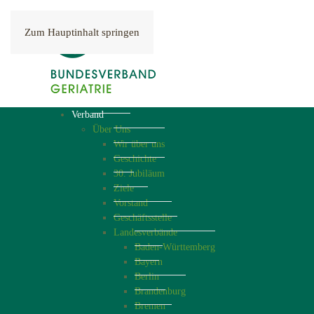
Zum Hauptinhalt springen
Verband
Über Uns
Wir über uns
Geschichte
30. Jubiläum
Ziele
Vorstand
Geschäftsstelle
Landesverbände
Baden-Württemberg
Bayern
Berlin
Brandenburg
Bremen