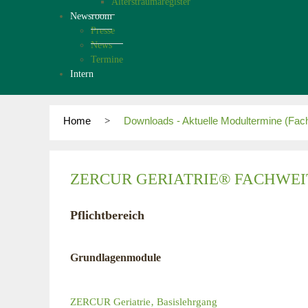
Alterstraumaregister
Newsroom
Presse
News
Termine
Intern
Home
Downloads - Aktuelle Modultermine (Fach
ZERCUR GERIATRIE® FACHWEIT
Pflichtbereich
Grundlagenmodule
ZERCUR Geriatrie‚ Basislehrgang