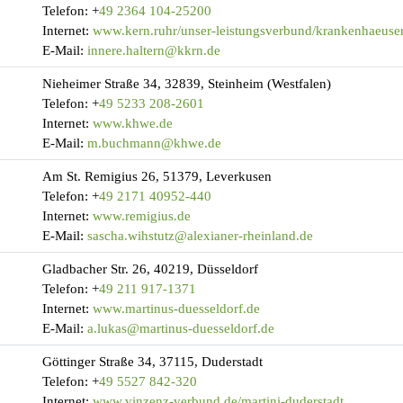
Telefon:
+
49 2364 104-25200
Internet:
www.kern.ruhr/unser-leistungsverbund/krankenhaeuser/s
E-Mail:
innere.haltern@kkrn.de
Nieheimer Straße 34, 32839, Steinheim (Westfalen)
Telefon:
+
49 5233 208-2601
Internet:
www.khwe.de
E-Mail:
m.buchmann@khwe.de
Am St. Remigius 26, 51379, Leverkusen
Telefon:
+
49 2171 40952-440
Internet:
www.remigius.de
E-Mail:
sascha.wihstutz@alexianer-rheinland.de
Gladbacher Str. 26, 40219, Düsseldorf
Telefon:
+
49 211 917-1371
Internet:
www.martinus-duesseldorf.de
E-Mail:
a.lukas@martinus-duesseldorf.de
Göttinger Straße 34, 37115, Duderstadt
Telefon:
+
49 5527 842-320
Internet:
www.vinzenz-verbund.de/martini-duderstadt