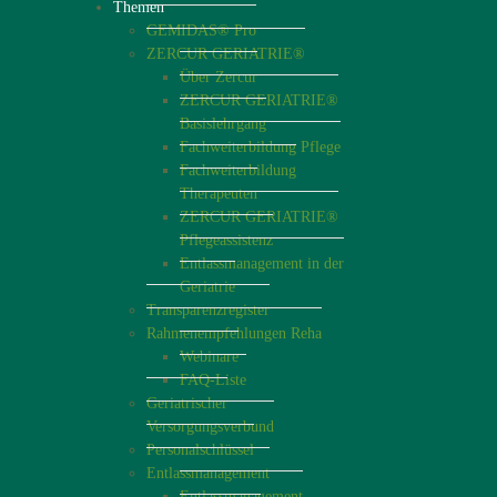
Themen
GEMIDAS® Pro
ZERCUR GERIATRIE®
Über Zercur
ZERCUR GERIATRIE®
Basislehrgang
Fachweiterbildung Pflege
Fachweiterbildung
Therapeuten
ZERCUR GERIATRIE®
Pflegeassistenz
Entlassmanagement in der
Geriatrie
Transparenzregister
Rahmenempfehlungen Reha
Webinare
FAQ-Liste
Geriatrischer
Versorgungsverbund
Personalschlüssel
Entlassmanagement
Entlassmanagement