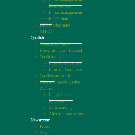
Krankenhaus
Entlassmanagement
Rehabilitation
DRG-Fachgruppe
ATP-G
Qualität
Gesetzliche Basis
Überprüfung im Bestand
Qualitätssiegel
Infos für Patienten
Infos für Geriatrien
Qualitätsnetzwerk
Alterstraumatologisches
Zentrum
Leitgedanken
Kriterien
Zertifizierung
Alterstraumaregister
Newsroom
Presse
News