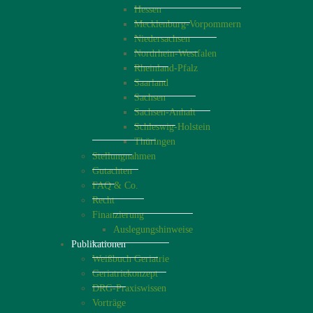
Hessen
Mecklenburg-Vorpommern
Niedersachsen
Nordrhein-Westfalen
Rheinland-Pfalz
Saarland
Sachsen
Sachsen-Anhalt
Schleswig-Holstein
Thüringen
Stellungnahmen
Gutachten
FAQ & Co.
Recht
Finanzierung
Auslegungshinweise
Publikationen
Weißbuch Geriatrie
Geriatriekonzept
DRG-Praxiswissen
Vorträge