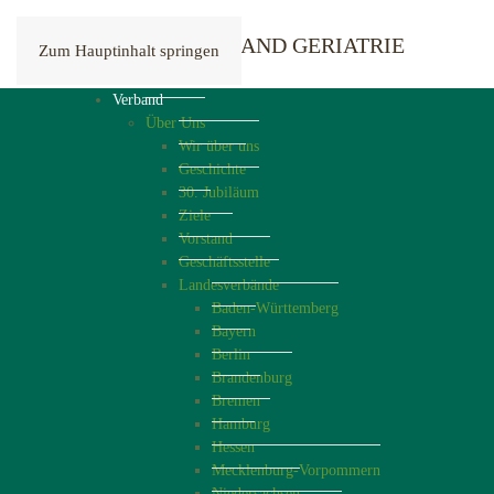
Zum Hauptinhalt springen
Verband
Über Uns
Wir über uns
Geschichte
30. Jubiläum
Ziele
Vorstand
Geschäftsstelle
Landesverbände
Baden-Württemberg
Bayern
Berlin
Brandenburg
Bremen
Hamburg
Hessen
Mecklenburg-Vorpommern
Niedersachsen