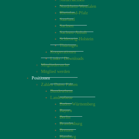
Nordrhein-Westfalen
Rheinland-Pfalz
Saarland
Sachsen
Sachsen-Anhalt
Schleswig-Holstein
Thüringen
Kooperationen
Links / Downloads
Mitgliedersuche
Mitglied werden
Positionen
Zahlen Daten Fakten
Bundesebene
Landesebene
Baden-Württemberg
Bayern
Berlin
Brandenburg
Bremen
Hamburg