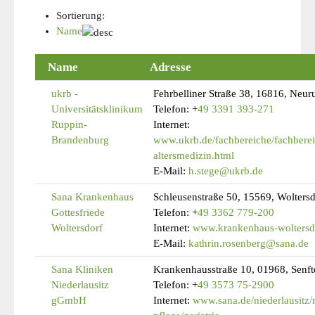
Sortierung:
Name
Name
Adresse
ukrb -
Fehrbelliner Straße 38, 16816, Neur
Universitätsklinikum
Telefon:
+
49 3391 393-271
Ruppin-
Internet:
Brandenburg
www.ukrb.de/fachbereiche/fachbereic
altersmedizin.html
E-Mail:
h.stege@ukrb.de
Sana Krankenhaus
Schleusenstraße 50, 15569, Woltersd
Gottesfriede
Telefon:
+
49 3362 779-200
Woltersdorf
Internet:
www.krankenhaus-woltersd
E-Mail:
kathrin.rosenberg@sana.de
Sana Kliniken
Krankenhausstraße 10, 01968, Senft
Niederlausitz
Telefon:
+
49 3573 75-2900
gGmbH
Internet:
www.sana.de/niederlausitz/