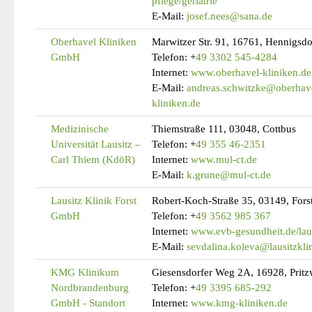
pflege/geriatrie
E-Mail:
josef.nees@sana.de
Oberhavel Kliniken
Marwitzer Str. 91, 16761, Hennigsdo
GmbH
Telefon:
+
49 3302 545-4284
Internet:
www.oberhavel-kliniken.de
E-Mail:
andreas.schwitzke@oberhav
kliniken.de
Medizinische
Thiemstraße 111, 03048, Cottbus
Universität Lausitz –
Telefon:
+
49 355 46-2351
Carl Thiem (KdöR)
Internet:
www.mul-ct.de
E-Mail:
k.grune@mul-ct.de
Lausitz Klinik Forst
Robert-Koch-Straße 35, 03149, Forst
GmbH
Telefon:
+
49 3562 985 367
Internet:
www.evb-gesundheit.de/laus
E-Mail:
sevdalina.koleva@lausitzkli
KMG Klinikum
Giesensdorfer Weg 2A, 16928, Pritz
Nordbrandenburg
Telefon:
+
49 3395 685-292
GmbH - Standort
Internet:
www.kmg-kliniken.de