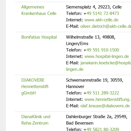
Allgemeines
Siemensplatz 4, 29223, Celle
Krankenhaus Celle
Telefon:
+
49 5141 72-8473
Internet:
www.akh-celle.de
E-Mail:
oliver.dietrich@akh-celle.d
Bonifatius Hospital
Wilhelmstraße 13, 49808,
Lingen/Ems
Telefon:
+
49 591 910-1500
Internet:
www.hospital-lingen.de
E-Mail:
janakarin.koebcke@hospita
lingen.de
DIAKOVERE
Schwemannstraße 19, 30559,
Henriettenstift
Hannover
gGmbH
Telefon:
+
49 511 289-3222
Internet:
www.henriettenstiftung
E-Mail:
olaf.krause@diakovere.de
DianaKlinik und
Dahlenburger Straße 2a, 29549,
Reha-Zentrum
Bad Bevensen
Telefon:
+
49 5821 80-3209