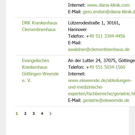
Internet:
www.diana-klinik.com
E-Mail:
gero.endsin@diana-klinik.
DRK Krankenhaus
Lützerodestraße 1, 30161,
Clementinenhaus
Hannover
Telefon:
+
49 511 3394-4456
E-Mail:
awaldner@clementinenhaus.de
Evangelisches
An der Lutter 24, 37075, Götting
Krankenhaus
Telefon:
+
49 551 5034-1560
Göttingen-Weende
Internet:
e. V.
www.ekweende.de/abteilungen-
und-medizinische-
experten/fachbereiche/geriatrie.h
E-Mail:
geriatrie@ekweende.de
1
2
3
4