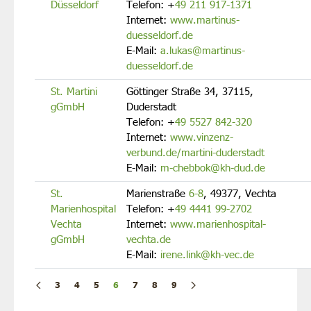
Düsseldorf
Telefon:
+
49 211 917-1371
Internet:
www.martinus-
duesseldorf.de
E-Mail:
a.lukas@martinus-
duesseldorf.de
St. Martini
Göttinger Straße 34, 37115,
gGmbH
Duderstadt
Telefon:
+
49 5527 842-320
Internet:
www.vinzenz-
verbund.de/martini-duderstadt
E-Mail:
m-chebbok@kh-dud.de
St.
Marienstraße
6-8
, 49377, Vechta
Marienhospital
Telefon:
+
49 4441 99-2702
Vechta
Internet:
www.marienhospital-
gGmbH
vechta.de
E-Mail:
irene.link@kh-vec.de
3
4
5
6
7
8
9