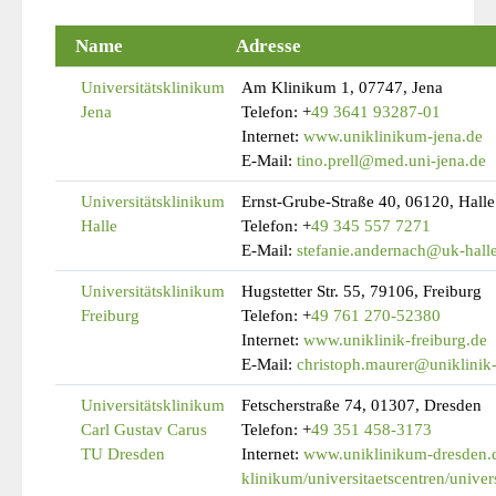
Name
Adresse
Universitätsklinikum
Am Klinikum 1, 07747, Jena
Jena
Telefon:
+
49 3641 93287-01
Internet:
www.uniklinikum-jena.de
E-Mail:
tino.prell@med.uni-jena.de
Universitätsklinikum
Ernst-Grube-Straße 40, 06120, Halle
Halle
Telefon:
+
49 345 557 7271
E-Mail:
stefanie.andernach@uk-hall
Universitätsklinikum
Hugstetter Str. 55, 79106, Freiburg
Freiburg
Telefon:
+
49 761 270-52380
Internet:
www.uniklinik-freiburg.de
E-Mail:
christoph.maurer@uniklinik-
Universitätsklinikum
Fetscherstraße 74, 01307, Dresden
Carl Gustav Carus
Telefon:
+
49 351 458-3173
TU Dresden
Internet:
www.uniklinikum-dresden.d
klinikum/universitaetscentren/univer