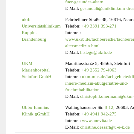
fuer-gesundes-altern
E-Mail:
gesundalt@uniklinikum-dre
ukrb -
Fehrbelliner Straße 38, 16816, Neur
Universitätsklinikum
Telefon:
+
49 3391 393-271
Ruppin-
Internet:
Brandenburg
www.ukrb.de/fachbereiche/fachbereic
altersmedizin.html
E-Mail:
h.stege@ukrb.de
UKM
Mauritiusstraße 5, 48565, Steinfurt
Marienhospital
Telefon:
+
49 2552 79-4063
Steinfurt GmbH
Internet:
ukm-mhs.de/fachgebiete/kli
innere-medizin-akutgeriatrie-und-
fruehrehabilitation
E-Mail:
christoph.konermann@ukm-
Ubbo-Emmius-
Wallinghausener Str.
8-12
, 26603, A
Klinik gGmbH
Telefon:
+
49 4941 942-275
Internet:
www.anevita.de
E-Mail:
christine.dessart@u-e-k.de